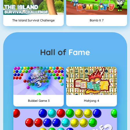
The Island Survival Challenge
Bomb It 7
Hall of
Fame
Bubbel Game 3
Mahjong 4