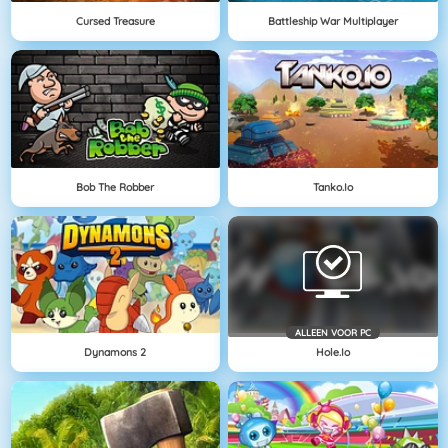
Cursed Treasure
Battleship War Multiplayer
Bob The Robber
Tanko.io
ALLEEN VOOR PC
Dynamons 2
Hole.io