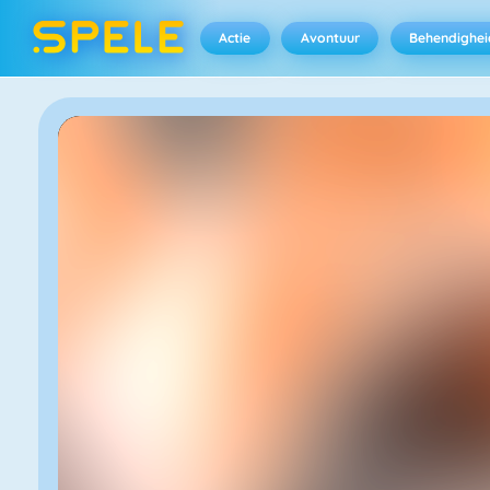
Actie
Avontuur
Behendighei