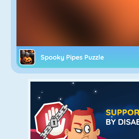
Spooky Pipes Puzzle