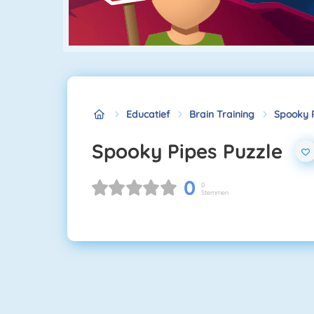
Educatief
Brain Training
Spooky P
Spooky Pipes Puzzle
0
0
Stemmen