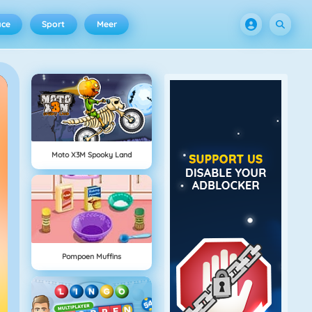
ace
Sport
Meer
Moto X3M Spooky Land
Pompoen Muffins