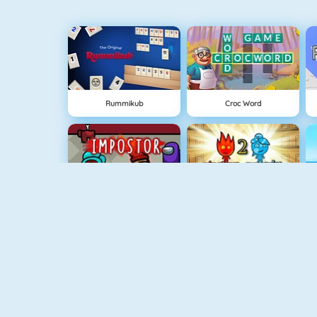
Rummikub
Croc Word
Among Us Online
Vuurjongen & Watermeisje 2
Vuurjongen & Watermeisje 4: Kristallen Tempel
Vuurjongen & Watermeisje 3