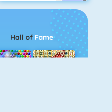
Hall of
Fame
Bubbel Game 3
Mahjong 4