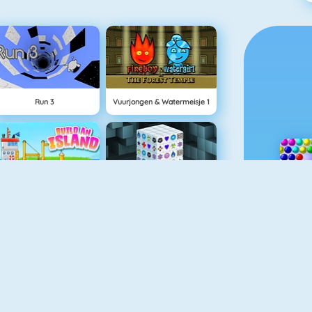
Run 3
Vuurjongen & Watermeisje 1
Eiland Opbouwen
Mahjong Dimensions
Grand Prix Hero
Love Tester 3