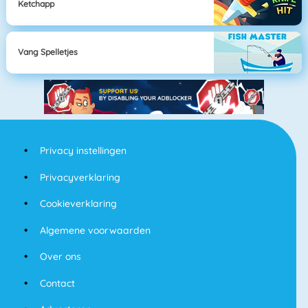
Ketchapp
Vang Spelletjes
Privacy instellingen
Privacyverklaring
Cookieverklaring
Algemene voorwaarden
Over ons
Contact