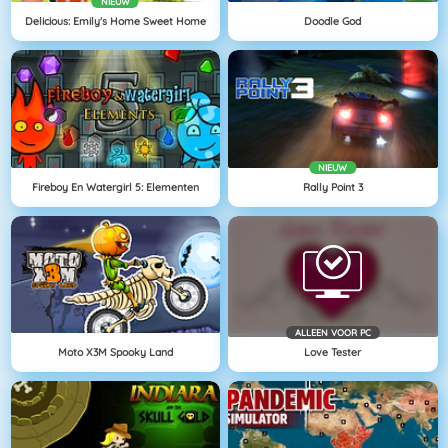
NIEUW
Delicious: Emily's Home Sweet Home
Doodle God
NIEUW
Fireboy En Watergirl 5: Elementen
Rally Point 3
ALLEEN VOOR PC
Moto X3M Spooky Land
Love Tester