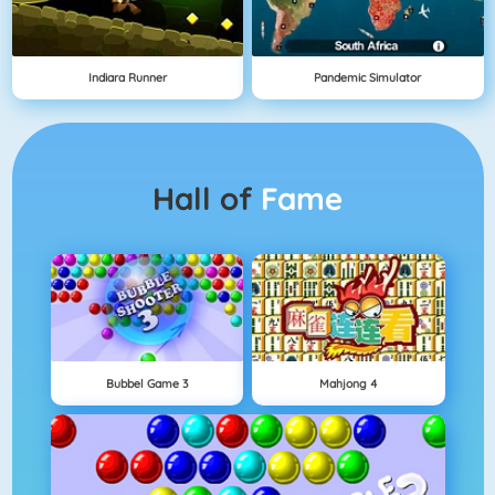
Indiara Runner
Pandemic Simulator
Hall of
Fame
Bubbel Game 3
Mahjong 4