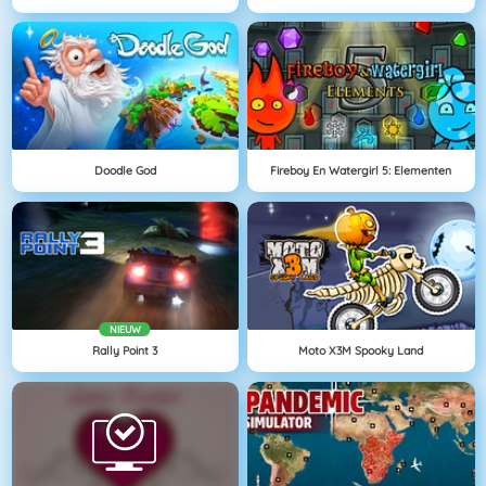
Doodle God
Fireboy En Watergirl 5: Elementen
NIEUW
Rally Point 3
Moto X3M Spooky Land