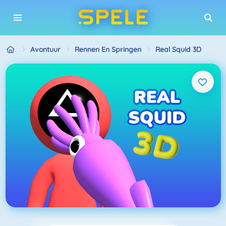
Avontuur
Rennen En Springen
Real Squid 3D