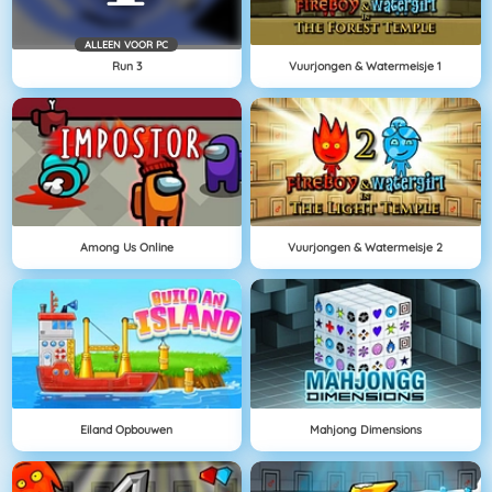
ALLEEN VOOR PC
Run 3
Vuurjongen & Watermeisje 1
Among Us Online
Vuurjongen & Watermeisje 2
Eiland Opbouwen
Mahjong Dimensions