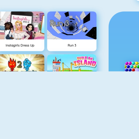
Instagirls Dress Up
Run 3
uurjongen & Watermeisje 2
Eiland Opbouwen
uurjongen & Watermeisje 3
Grand Prix Hero