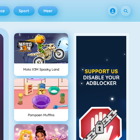
ace
Sport
Meer
Moto X3M Spooky Land
Pompoen Muffins