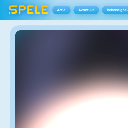
Actie
Avontuur
Behendighei