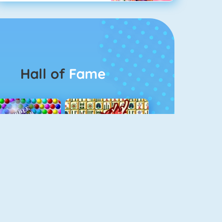
Hall of
Fame
Bubbel Game 3
Mahjong 4