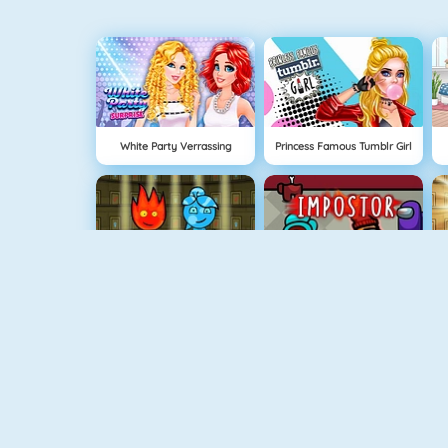
White Party Verrassing
Princess Famous Tumblr Girl
Vuurjongen & Watermeisje 1
Among Us Online
V
Mahjong Dimensions
Vuurjongen & Watermeisje 4: Kristallen Tempel
V