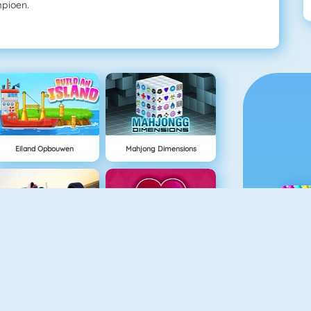
mpioen.
Eiland Opbouwen
Mahjong Dimensions
Grand Prix Hero
Love Tester 3