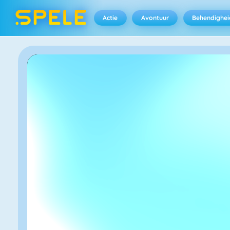
Actie
Avontuur
Behendighei