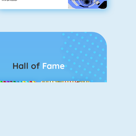
Hall of
Fame
Bubbel Game 3
Mahjong 4