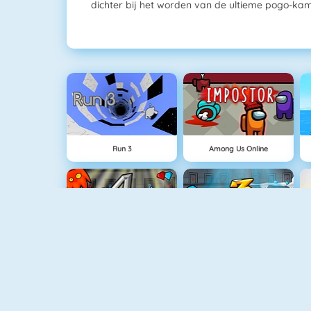
dichter bij het worden van de ultieme pogo-ka
Run 3
Among Us Online
Vuurjongen & Watermeisje 4: Kristallen Tempel
Vuurjongen & Watermeisje 3