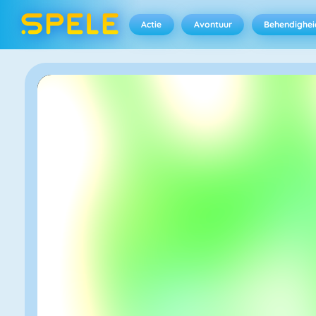
Actie
Avontuur
Behendighei