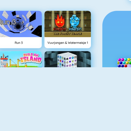
Run 3
Vuurjongen & Watermeisje 1
Eiland Opbouwen
Mahjong Dimensions
Love Tester 3
Block World Online