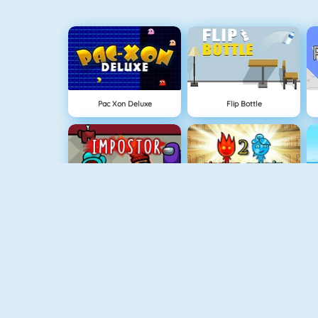
Pac Xon Deluxe
Flip Bottle
Among Us Online
Vuurjongen & Watermeisje 2
Vuurjongen & Watermeisje 4: Kristallen Tempel
Vuurjongen & Watermeisje 3