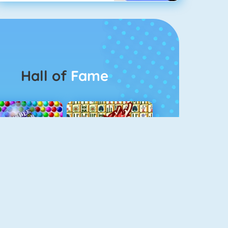
Hall of
Fame
Bubbel Game 3
Mahjong 4