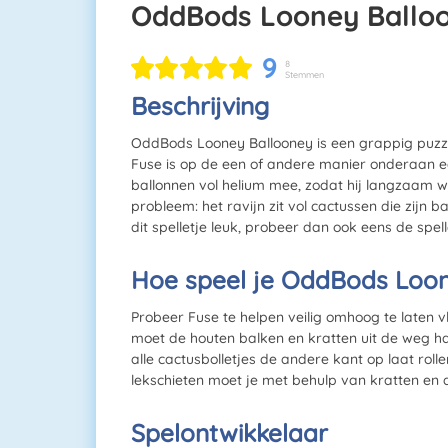
OddBods Looney Ballo
9
8
Stemmen
Beschrijving
OddBods Looney Ballooney is een grappig puzze
Fuse is op de een of andere manier onderaan ee
ballonnen vol helium mee, zodat hij langzaam we
probleem: het ravijn zit vol cactussen die zijn
dit spelletje leuk, probeer dan ook eens de spel
Hoe speel je OddBods Loo
Probeer Fuse te helpen veilig omhoog te laten v
moet de houten balken en kratten uit de weg ha
alle cactusbolletjes de andere kant op laat roll
lekschieten moet je met behulp van kratten en
Spelontwikkelaar