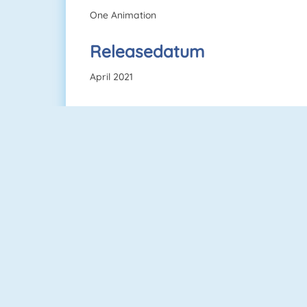
One Animation
Releasedatum
April 2021
Bubbel Game 3
1 Tegen 1 Voetbal