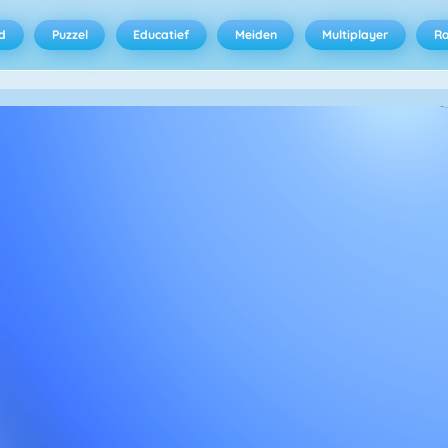
d
Puzzel
Educatief
Meiden
Multiplayer
R