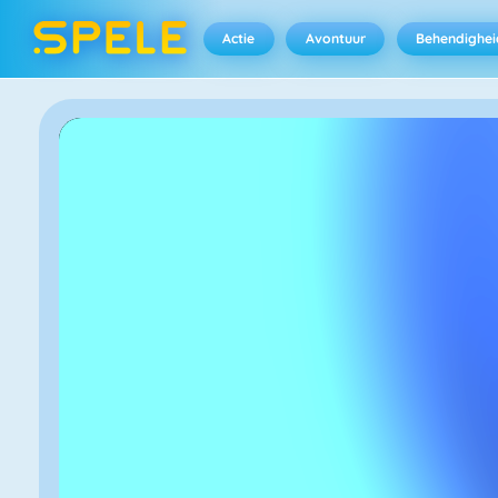
Actie
Avontuur
Behendighei