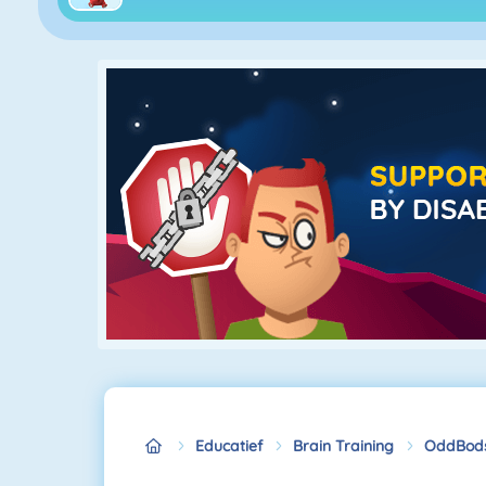
Educatief
Brain Training
OddBods