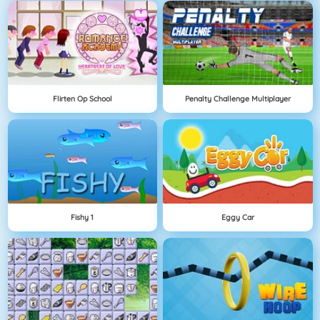
Flirten Op School
Penalty Challenge Multiplayer
Fishy 1
Eggy Car