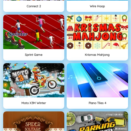
Connect 2
Wire Hoop
Sprint Game
Krismas Mahjong
Moto X3M Winter
Piano Tiles 4