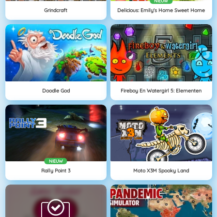
NIEUW
Grindcraft
Delicious: Emily's Home Sweet Home
Doodle God
Fireboy En Watergirl 5: Elementen
NIEUW
Rally Point 3
Moto X3M Spooky Land