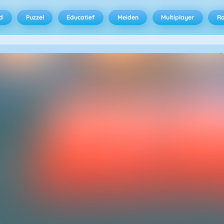
d
Puzzel
Educatief
Meiden
Multiplayer
R