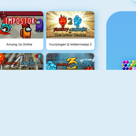
Among Us Online
Vuurjongen & Watermeisje 2
Vuurjongen & Watermeisje 4: Kristallen Tempel
Vuurjongen & Watermeisje 3
Block World Online
Grindcraft