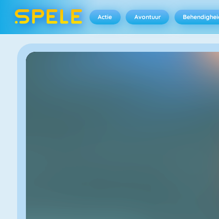
Actie
Avontuur
Behendighei