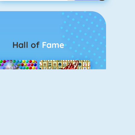
Hall of
Fame
Bubbel Game 3
Mahjong 4