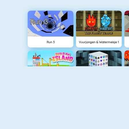
Run 3
Vuurjongen & Watermeisje 1
Eiland Opbouwen
Mahjong Dimensions
Grand Prix Hero
Love Tester 3