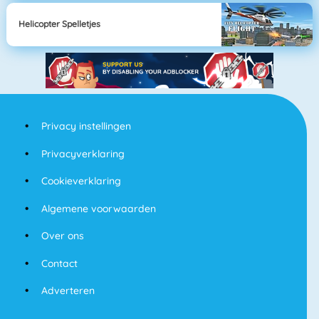
Helicopter Spelletjes
Privacy instellingen
Privacyverklaring
Cookieverklaring
Algemene voorwaarden
Over ons
Contact
Adverteren