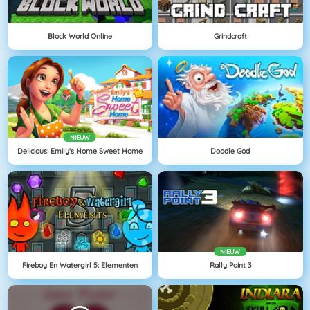
Block World Online
Grindcraft
NIEUW
Delicious: Emily's Home Sweet Home
Doodle God
NIEUW
Fireboy En Watergirl 5: Elementen
Rally Point 3