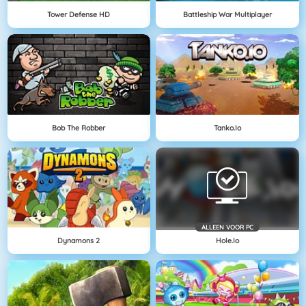
Tower Defense HD
Battleship War Multiplayer
Bob The Robber
Tanko.io
ALLEEN VOOR PC
Dynamons 2
Hole.io