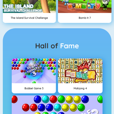
The Island Survival Challenge
Bomb It 7
Hall of
Fame
Bubbel Game 3
Mahjong 4