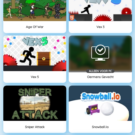
Age Of War
Vex 3
ALLEEN VOOR PC
Vex 5
Oermens Gevecht
Sniper Attack
Snowball.io