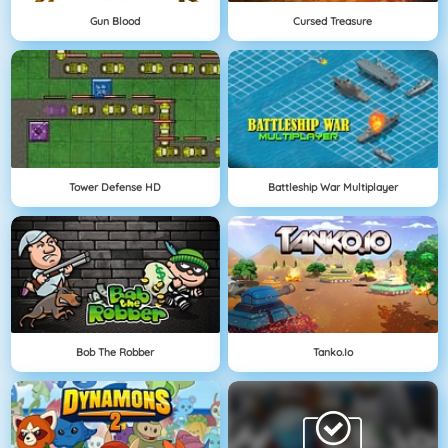
Gun Blood
Cursed Treasure
Tower Defense HD
Battleship War Multiplayer
Bob The Robber
Tanko.io