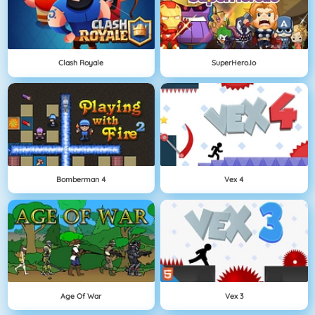
Clash Royale
SuperHero.io
Bomberman 4
Vex 4
Age Of War
Vex 3