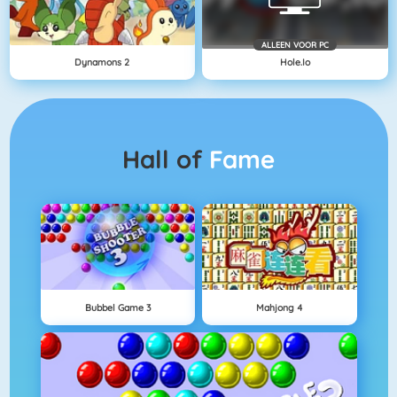
ALLEEN VOOR PC
Dynamons 2
Hole.io
Hall of
Fame
Bubbel Game 3
Mahjong 4