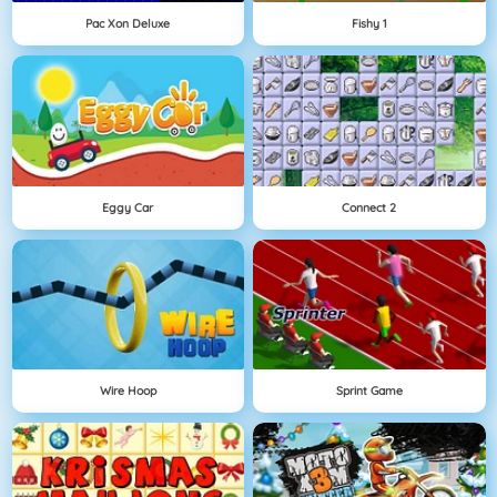
Pac Xon Deluxe
Fishy 1
Eggy Car
Connect 2
Wire Hoop
Sprint Game