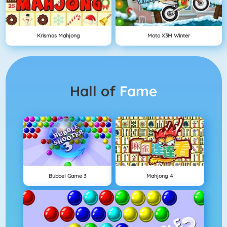
Krismas Mahjong
Moto X3M Winter
Hall of
Fame
Bubbel Game 3
Mahjong 4