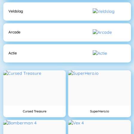
Veldslag
Arcade
Actie
Cursed Treasure
SuperHero.io