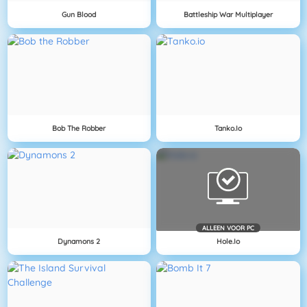
Gun Blood
Battleship War Multiplayer
Bob The Robber
Tanko.io
ALLEEN VOOR PC
Dynamons 2
Hole.io