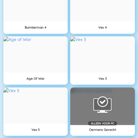
Bomberman 4
Vex 4
Age Of War
Vex 3
ALLEEN VOOR PC
Vex 5
Oermens Gevecht