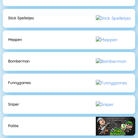
Stick Spelletjes
Meppen
Bomberman
Funnygames
Sniper
Politie