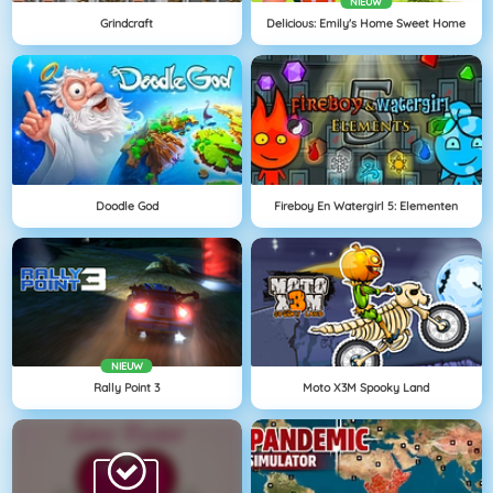
NIEUW
Grindcraft
Delicious: Emily's Home Sweet Home
Doodle God
Fireboy En Watergirl 5: Elementen
NIEUW
Rally Point 3
Moto X3M Spooky Land