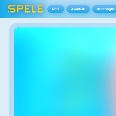
Actie
Avontuur
Behendighei