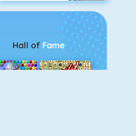
Hall of
Fame
Bubbel Game 3
Mahjong 4