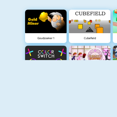
Goudzoeker 1
Cubefield
Color Switch
Flirten Op School
Fishy 1
Eggy Car