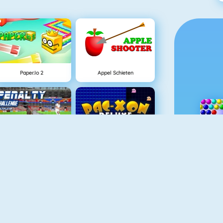
Paper.io 2
Appel Schieten
Penalty Challenge Multiplayer
Pac Xon Deluxe
Connect 2
Wire Hoop