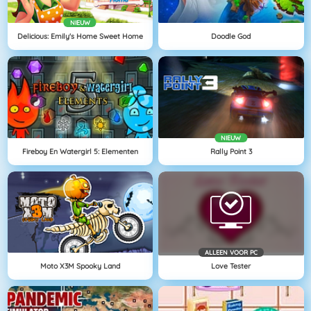
NIEUW
Delicious: Emily's Home Sweet Home
Doodle God
NIEUW
Fireboy En Watergirl 5: Elementen
Rally Point 3
ALLEEN VOOR PC
Moto X3M Spooky Land
Love Tester