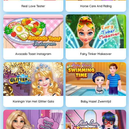
Real Love Tester
Horse Care And Riding
Avocado Toast Instagram
Fairy Tinker Makeover
Koningin Van Het Glitter Gala
Baby Hazel Zwemtijd