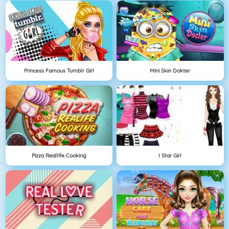
Princess Famous Tumblr Girl
Mini Skin Dokter
Pizza Reallife Cooking
I Star Girl