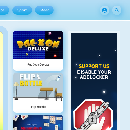
ace
Sport
Meer
Pac Xon Deluxe
Flip Bottle