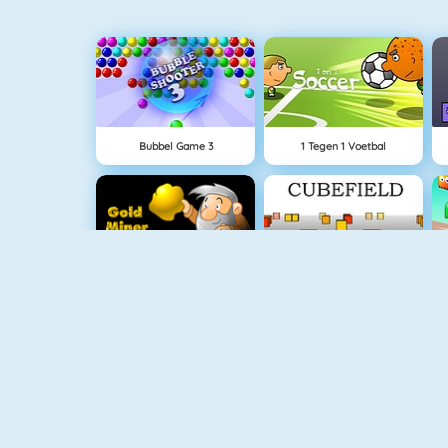
Bubbel Game 3
1 Tegen 1 Voetbal
Goudzoeker 1
Cubefield
Color Switch
Flirten Op School