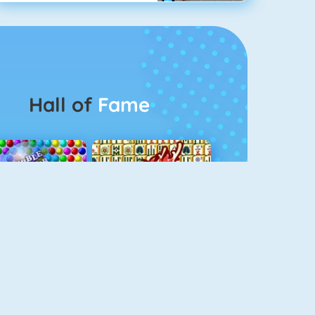
Hall of
Fame
Bubbel Game 3
Mahjong 4