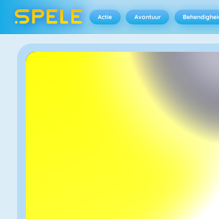
Actie
Avontuur
Behendighei