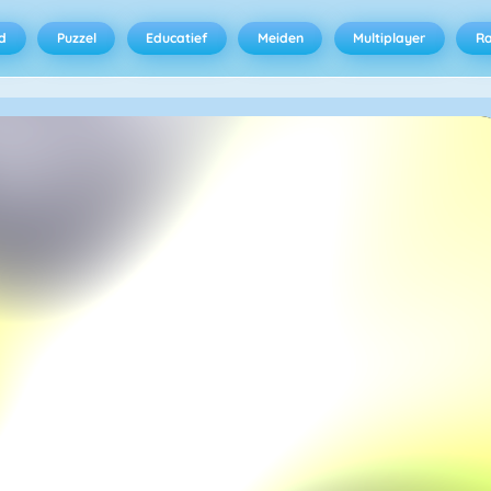
d
Puzzel
Educatief
Meiden
Multiplayer
R