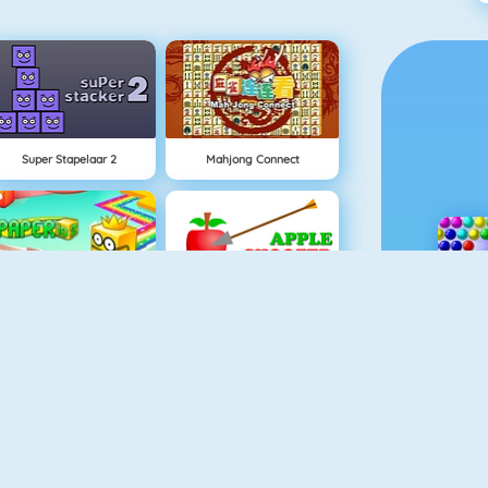
Super Stapelaar 2
Mahjong Connect
Paper.io 2
Appel Schieten
Penalty Challenge Multiplayer
Fishy 1