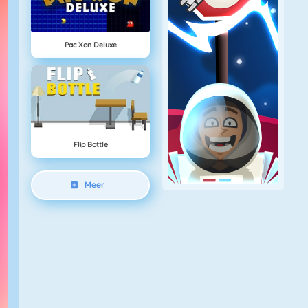
Pac Xon Deluxe
Flip Bottle
Meer