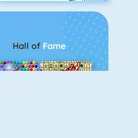
Hall of
Fame
Bubbel Game 3
Mahjong 4