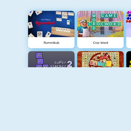
Rummikub
Croc Word
Super Stapelaar 2
Mahjong Connect
Paper.io 2
Appel Schieten