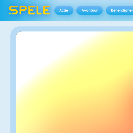
Actie
Avontuur
Behendighei