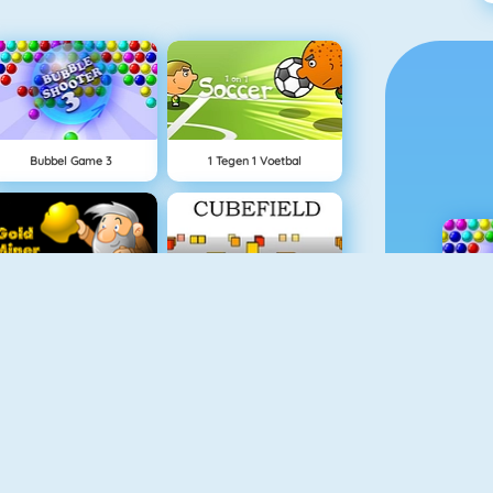
Bubbel Game 3
1 Tegen 1 Voetbal
Goudzoeker 1
Cubefield
Color Switch
Flirten Op School