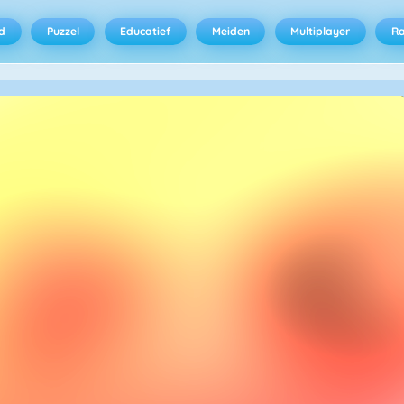
d
Puzzel
Educatief
Meiden
Multiplayer
R