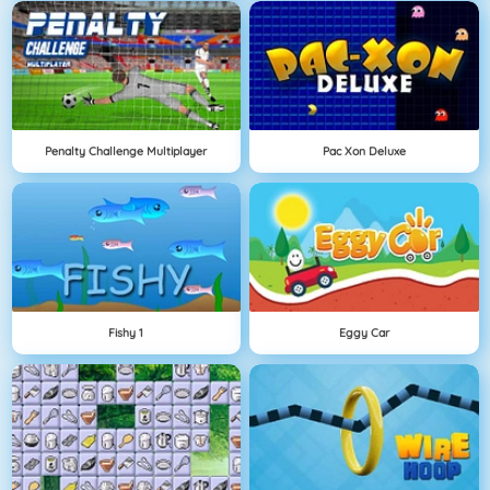
Penalty Challenge Multiplayer
Pac Xon Deluxe
Fishy 1
Eggy Car