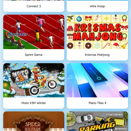
Connect 2
Wire Hoop
Sprint Game
Krismas Mahjong
Moto X3M Winter
Piano Tiles 4