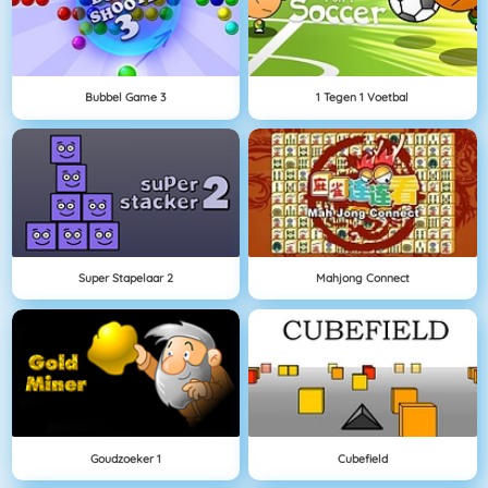
Bubbel Game 3
1 Tegen 1 Voetbal
Super Stapelaar 2
Mahjong Connect
Goudzoeker 1
Cubefield