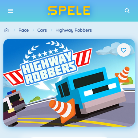
Race
Cars
Highway Robbers