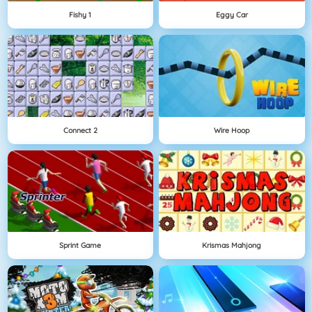
Fishy 1
Eggy Car
Connect 2
Wire Hoop
Sprint Game
Krismas Mahjong