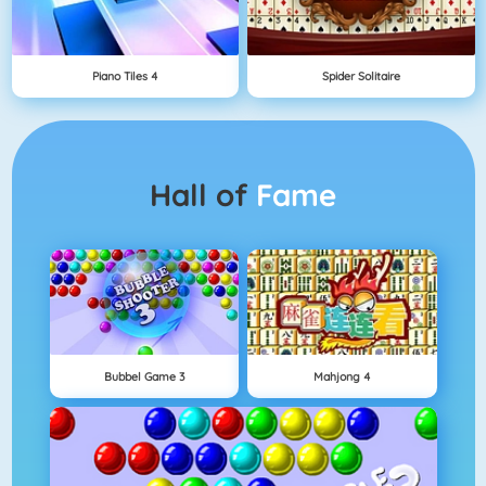
Piano Tiles 4
Spider Solitaire
Hall of
Fame
Bubbel Game 3
Mahjong 4