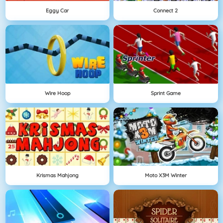
Eggy Car
Connect 2
Wire Hoop
Sprint Game
Krismas Mahjong
Moto X3M Winter