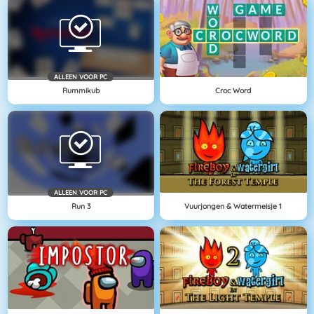
ALLEEN VOOR PC
Rummikub
Croc Word
ALLEEN VOOR PC
Run 3
Vuurjongen & Watermeisje 1