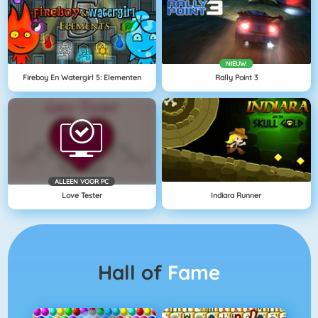
NIEUW
Fireboy En Watergirl 5: Elementen
Rally Point 3
ALLEEN VOOR PC
Love Tester
Indiara Runner
Hall of
Fame