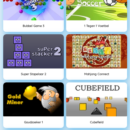
Bubbel Game 3
1 Tegen 1 Voetbal
Super Stapelaar 2
Mahjong Connect
Goudzoeker 1
Cubefield