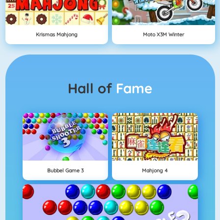
Krismas Mahjong
Moto X3M Winter
Hall of
Fame
Bubbel Game 3
Mahjong 4