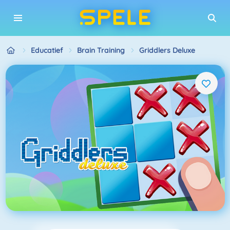
Educatief
Brain Training
Griddlers Deluxe