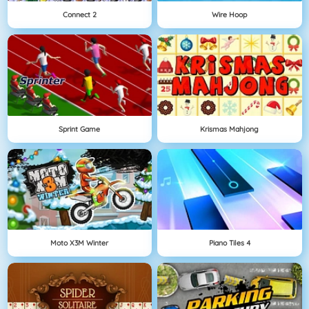
Connect 2
Wire Hoop
Sprint Game
Krismas Mahjong
Moto X3M Winter
Piano Tiles 4