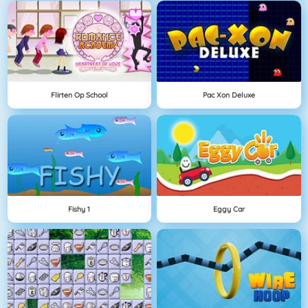
Flirten Op School
Pac Xon Deluxe
Fishy 1
Eggy Car