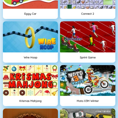
Eggy Car
Connect 2
Wire Hoop
Sprint Game
Krismas Mahjong
Moto X3M Winter