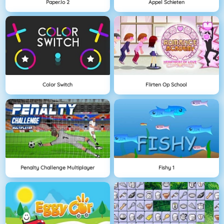
Paper.io 2
Appel Schieten
Color Switch
Flirten Op School
Penalty Challenge Multiplayer
Fishy 1