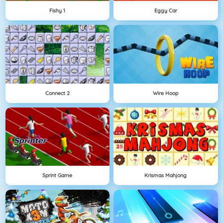
Fishy 1
Eggy Car
Connect 2
Wire Hoop
Sprint Game
Krismas Mahjong