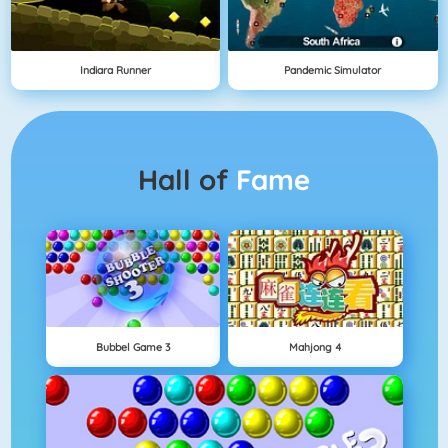
Indiara Runner
Pandemic Simulator
Hall of
Fame
Bubbel Game 3
Mahjong 4