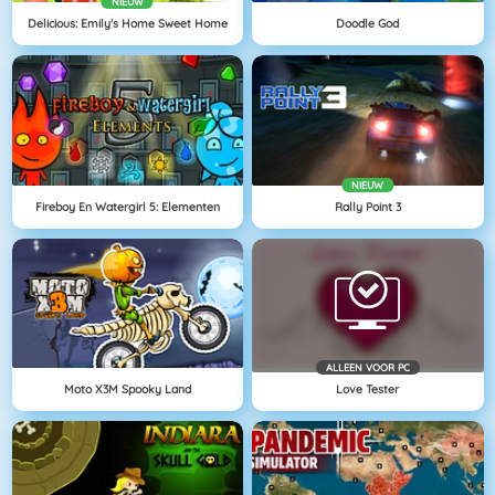
NIEUW
Delicious: Emily's Home Sweet Home
Doodle God
NIEUW
Fireboy En Watergirl 5: Elementen
Rally Point 3
ALLEEN VOOR PC
Moto X3M Spooky Land
Love Tester