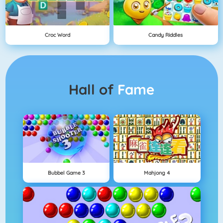
Croc Word
Candy Riddles
Hall of
Fame
Bubbel Game 3
Mahjong 4