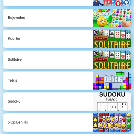
Bejeweled
Kaarten
Solitaire
Tetris
Sudoku
3 Op Een Rij