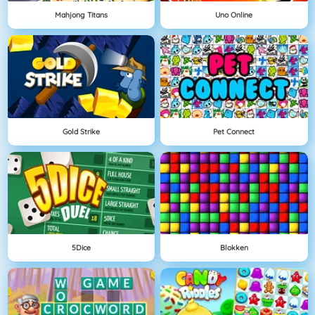
Mahjong Titans
Uno Online
Gold Strike
Pet Connect
5Dice
Blokken