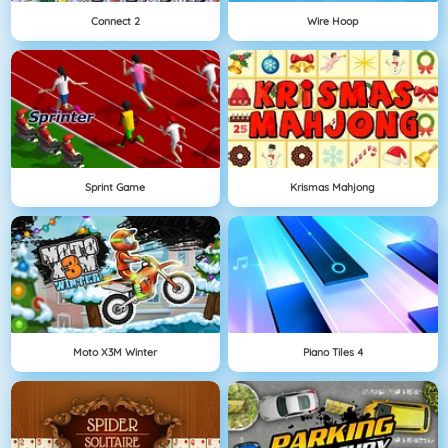
Connect 2
Wire Hoop
Sprint Game
Krismas Mahjong
Moto X3M Winter
Piano Tiles 4