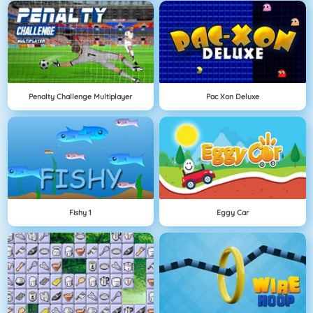
Penalty Challenge Multiplayer
Pac Xon Deluxe
Fishy 1
Eggy Car