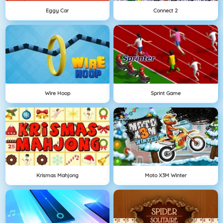
Eggy Car
Connect 2
Wire Hoop
Sprint Game
Krismas Mahjong
Moto X3M Winter