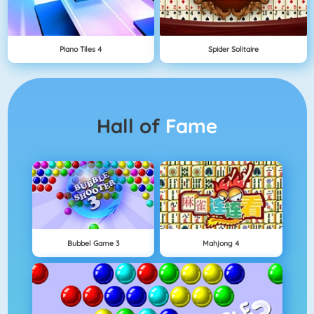
Piano Tiles 4
Spider Solitaire
Hall of
Fame
Bubbel Game 3
Mahjong 4