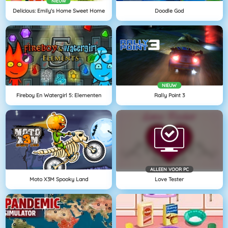
NIEUW
Delicious: Emily's Home Sweet Home
Doodle God
NIEUW
Fireboy En Watergirl 5: Elementen
Rally Point 3
ALLEEN VOOR PC
Moto X3M Spooky Land
Love Tester