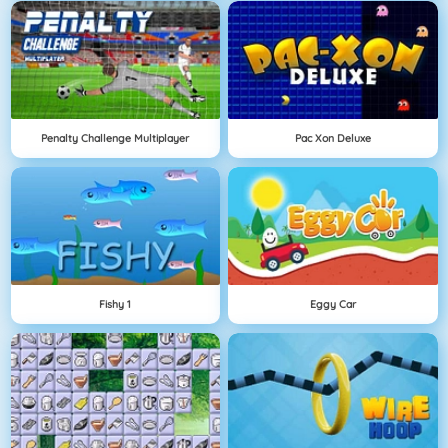
Penalty Challenge Multiplayer
Pac Xon Deluxe
Fishy 1
Eggy Car