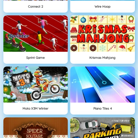
Connect 2
Wire Hoop
Sprint Game
Krismas Mahjong
Moto X3M Winter
Piano Tiles 4