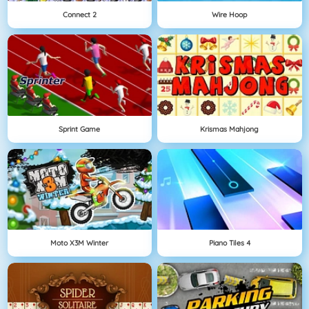
Connect 2
Wire Hoop
Sprint Game
Krismas Mahjong
Moto X3M Winter
Piano Tiles 4