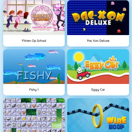
Flirten Op School
Pac Xon Deluxe
Fishy 1
Eggy Car