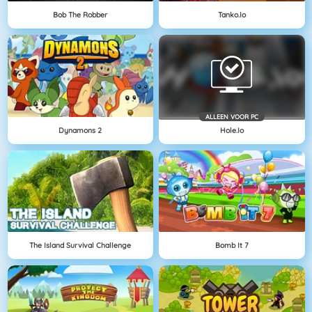
Bob The Robber
Tanko.io
ALLEEN VOOR PC
Dynamons 2
Hole.io
The Island Survival Challenge
Bomb It 7