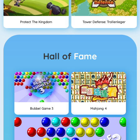
Protect The Kingdom
Tower Defense: Trollenleger
Hall of
Fame
Bubbel Game 3
Mahjong 4