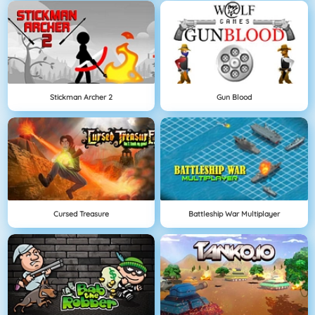
Stickman Archer 2
Gun Blood
Cursed Treasure
Battleship War Multiplayer