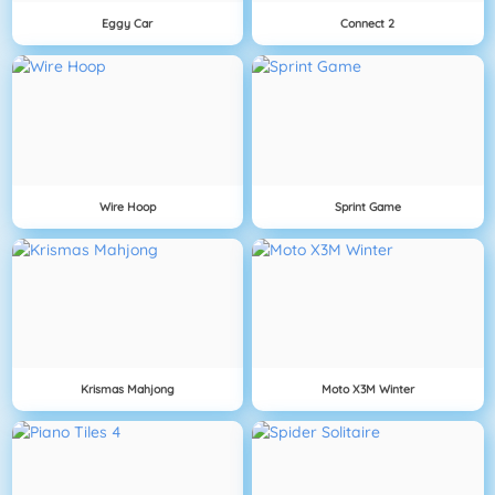
Eggy Car
Connect 2
Wire Hoop
Sprint Game
Krismas Mahjong
Moto X3M Winter