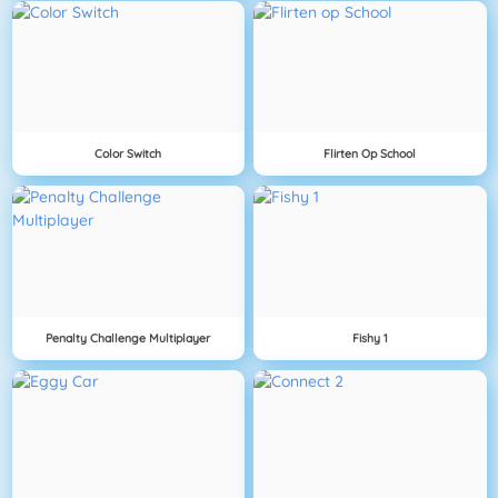
Color Switch
Flirten Op School
Penalty Challenge Multiplayer
Fishy 1