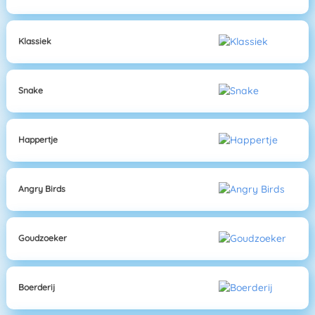
Klassiek
Snake
Happertje
Angry Birds
Goudzoeker
Boerderij