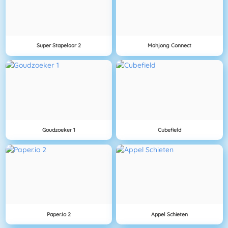
Super Stapelaar 2
Mahjong Connect
Goudzoeker 1
Cubefield
Paper.io 2
Appel Schieten