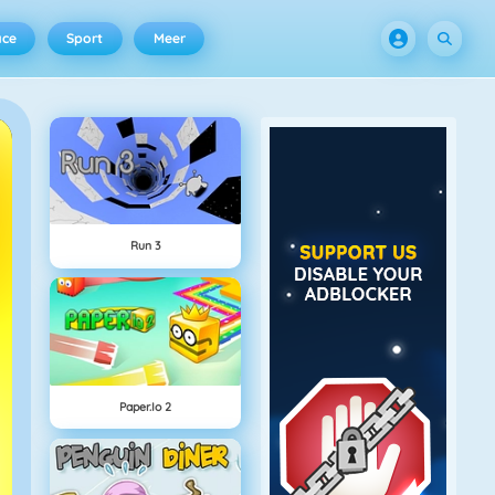
ace
Sport
Meer
Run 3
Paper.io 2