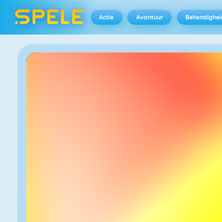
Actie
Avontuur
Behendighei