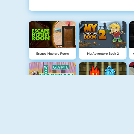
Escape Mystery Room
My Adventure Book 2
Croc Word
Vuurjongen & Watermeisje 1