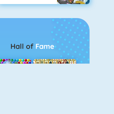
Hall of
Fame
Bubbel Game 3
Mahjong 4