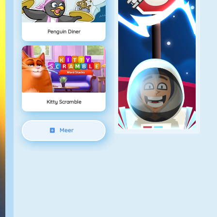
Penguin Diner
Kitty Scramble
Meer