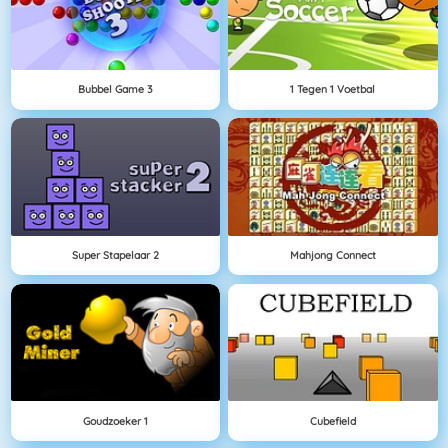
Bubbel Game 3
1 Tegen 1 Voetbal
Super Stapelaar 2
Mahjong Connect
Goudzoeker 1
Cubefield