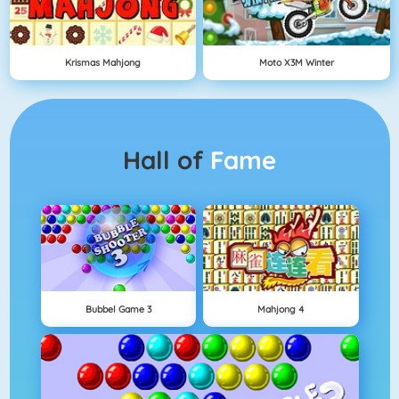
Krismas Mahjong
Moto X3M Winter
Hall of
Fame
Bubbel Game 3
Mahjong 4