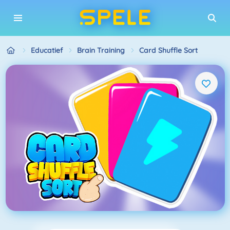
Educatief
Brain Training
Card Shuffle Sort