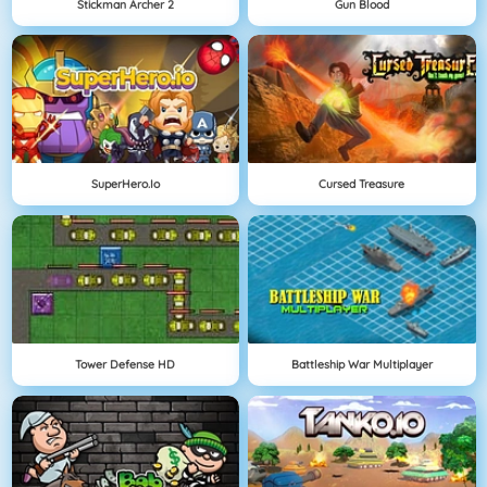
Stickman Archer 2
Gun Blood
SuperHero.io
Cursed Treasure
Tower Defense HD
Battleship War Multiplayer