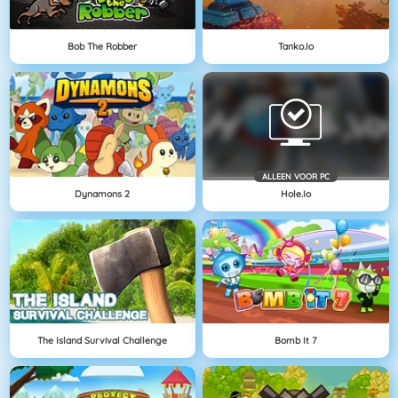
Bob The Robber
Tanko.io
ALLEEN VOOR PC
Dynamons 2
Hole.io
The Island Survival Challenge
Bomb It 7