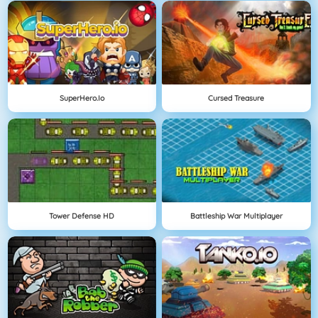
SuperHero.io
Cursed Treasure
Tower Defense HD
Battleship War Multiplayer