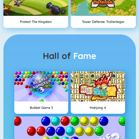
Protect The Kingdom
Tower Defense: Trollenleger
Hall of
Fame
Bubbel Game 3
Mahjong 4