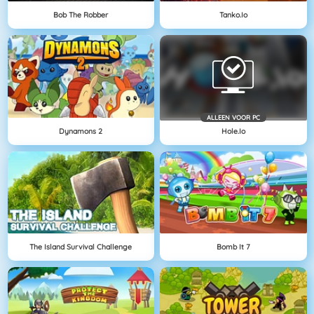
Bob The Robber
Tanko.io
ALLEEN VOOR PC
Dynamons 2
Hole.io
The Island Survival Challenge
Bomb It 7