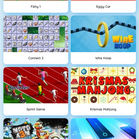
Fishy 1
Eggy Car
Connect 2
Wire Hoop
Sprint Game
Krismas Mahjong