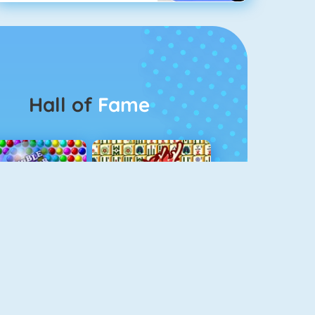
Hall of
Fame
Bubbel Game 3
Mahjong 4