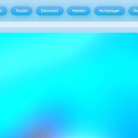
d
Puzzel
Educatief
Meiden
Multiplayer
R