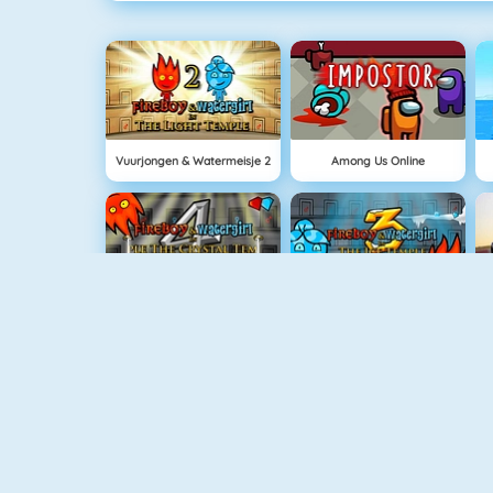
Vuurjongen & Watermeisje 2
Among Us Online
Vuurjongen & Watermeisje 4: Kristallen Tempel
Vuurjongen & Watermeisje 3
Block World Online
Grindcraft