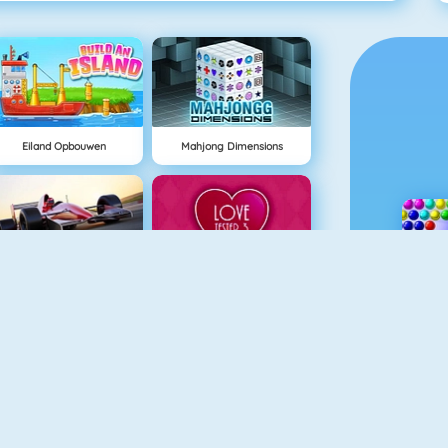
Eiland Opbouwen
Mahjong Dimensions
Grand Prix Hero
Love Tester 3
NIEUW
Delicious: Emily's Home Sweet Home
Doodle God