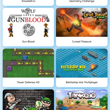
Snowball.io
Geometry Challenge
Gun Blood
Cursed Treasure
Tower Defense HD
Battleship War Multiplayer