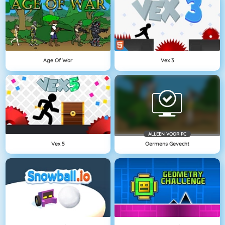
Age Of War
Vex 3
ALLEEN VOOR PC
Vex 5
Oermens Gevecht