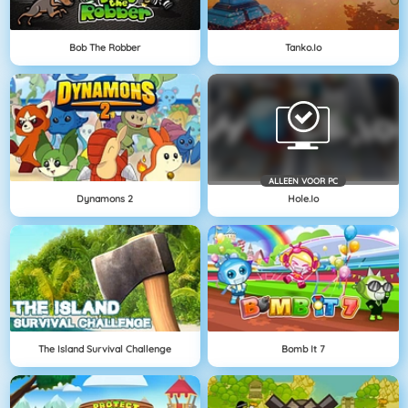
Bob The Robber
Tanko.io
ALLEEN VOOR PC
Dynamons 2
Hole.io
The Island Survival Challenge
Bomb It 7