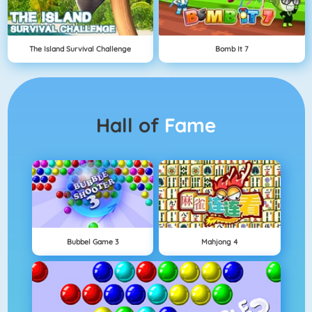
The Island Survival Challenge
Bomb It 7
Hall of
Fame
Bubbel Game 3
Mahjong 4