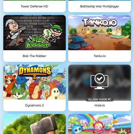
Tower Defense HD
Battleship War Multiplayer
Bob The Robber
Tanko.io
ALLEEN VOOR PC
Dynamons 2
Hole.io