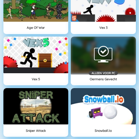
Age Of War
Vex 3
ALLEEN VOOR PC
Vex 5
Oermens Gevecht
Sniper Attack
Snowball.io