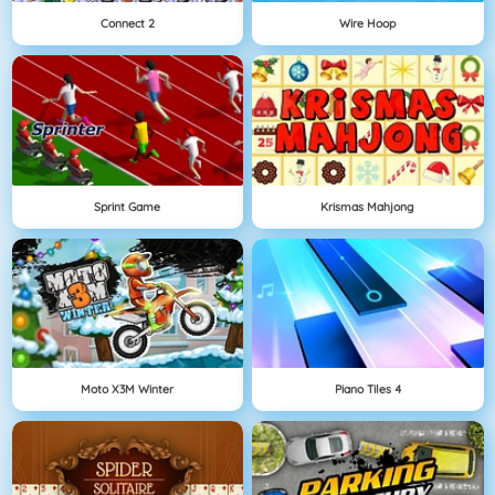
Connect 2
Wire Hoop
Sprint Game
Krismas Mahjong
Moto X3M Winter
Piano Tiles 4