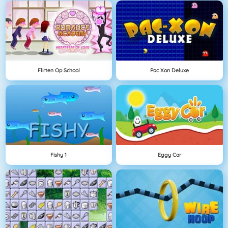
Flirten Op School
Pac Xon Deluxe
Fishy 1
Eggy Car