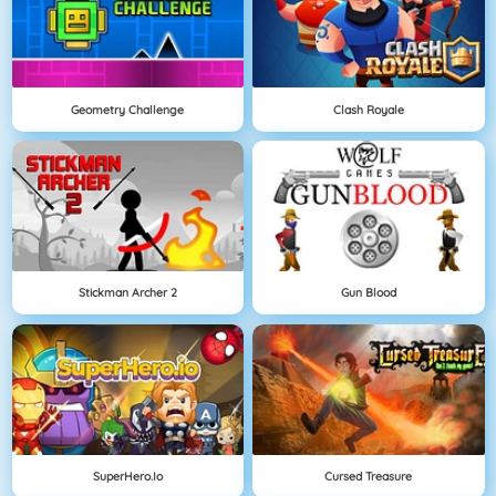
Geometry Challenge
Clash Royale
Stickman Archer 2
Gun Blood
SuperHero.io
Cursed Treasure