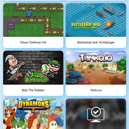
Tower Defense HD
Battleship War Multiplayer
Bob The Robber
Tanko.io