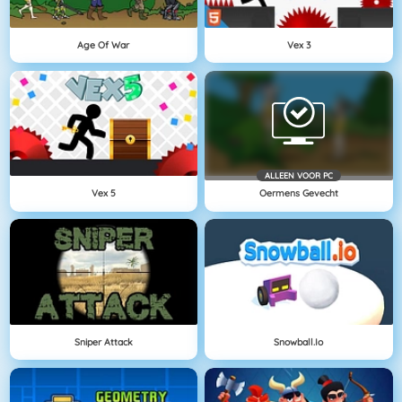
Age Of War
Vex 3
ALLEEN VOOR PC
Vex 5
Oermens Gevecht
Sniper Attack
Snowball.io